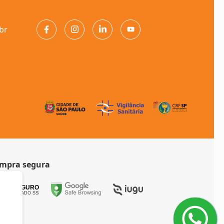
br
mpra segura
SITE SEGURO
CERTIFICADO SSL