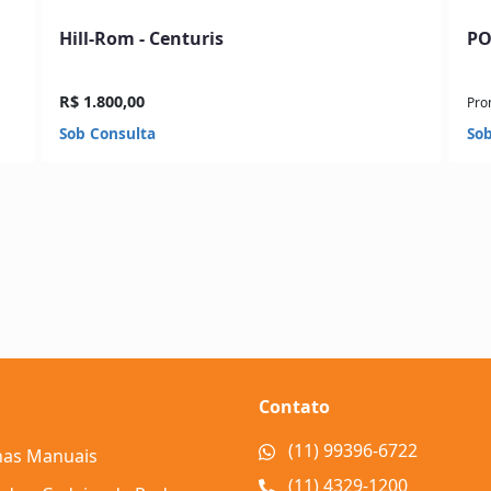
Hill-Rom - Centuris
PO
R$ 1.800,00
Pro
Sob Consulta
Sob
Contato
(11) 99396-6722
nas Manuais
(11) 4329-1200