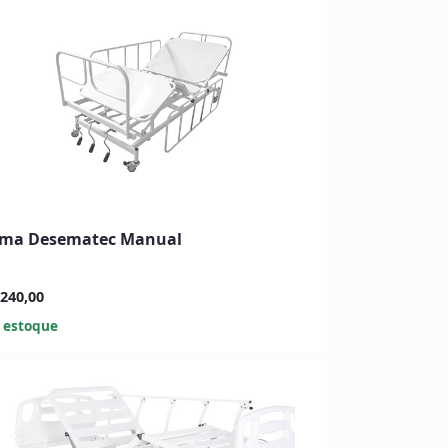
ma Desematec Manual
240,00
 estoque