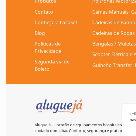
Produtos
Poltronas Motoriz
Contato
Camas Manuais
C
Conheça a Locaset
Cadeiras de Banho
Blog
Cadeiras de Rodas
Políticas de
Bengalas / Muletas
Privacidade
Scooter Elétrica e
Segunda via de
Guincho Transfer
Boleto
Uti
nav
AlugueJá – Locação de equipamentos hospitalares para
cuidado domiciliar. Conforto, segurança e praticidade pa