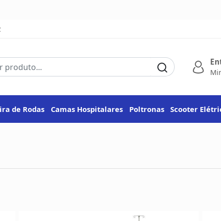
2
En
Mi
ira de Rodas
Camas Hospitalares
Poltronas
Scooter Elétr