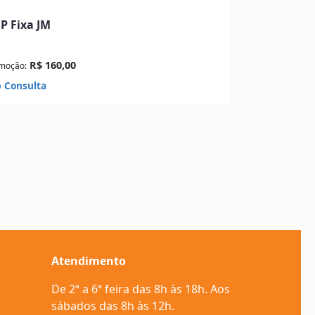
P Fixa JM
R$ 160,00
moção:
 Consulta
Atendimento
De 2ª a 6ª feira das 8h às 18h. Aos
sábados das 8h às 12h.