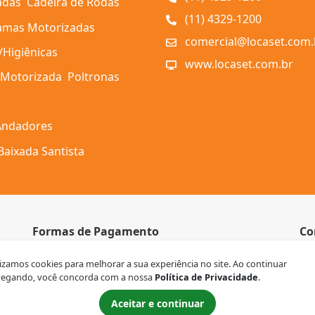
adas
Cadeira de Rodas
(11) 4329-1200
amas Motorizadas
comercial@locaset.com.
/Higiênicas
www.locaset.com.br
 Motorizada
Poltronas
 Andadores
Baixada Santista
Formas de Pagamento
Co
Crédito
lizamos cookies para melhorar a sua experiência no site. Ao continuar
egando, você concorda com a nossa
Política de Privacidade
.
ra
Aceitar e continuar